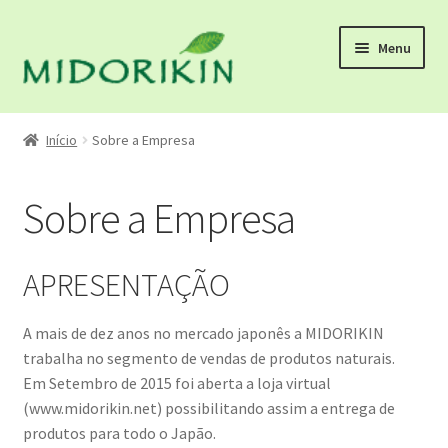
Pular
Pular
Menu
para
para
navegação
o
conteúdo
Início
Início
Sobre a Empresa
About us
Sobre a Empresa
atacado
Blog
APRESENTAÇÃO
calculo
A mais de dez anos no mercado japonês a MIDORIKIN
trabalha no segmento de vendas de produtos naturais.
CALENDÁDIO DE FERIADO DE FINAL DE ANO
Em Setembro de 2015 foi aberta a loja virtual
(www.midorikin.net) possibilitando assim a entrega de
Como comprar
produtos para todo o Japão.