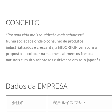
Contact
CONCEITO
Contato
“Por uma vida mais saudável e mais saborosa!”
filtro
Numa sociedade onde o consumo de produtos
industrializados é crescente, a MIDORIKIN vem com a
Home default
proposta de colocar na sua mesa alimentos frescos
naturais e muito saborosos cultivados em solo japonês.
Home default red
Lista de Desejos
Dados da EMPRESA
Mandioca fresca descascada congelada 800g
Pontos de vendas
会社名
宍戸 ルイズ マサト