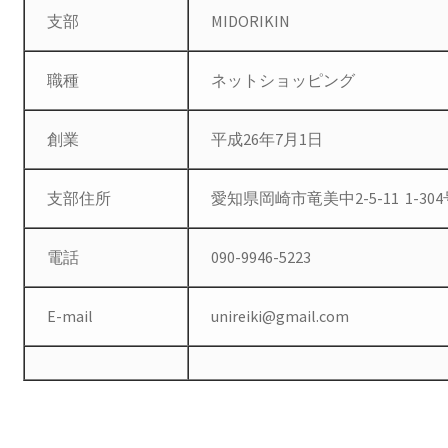
Portfolio
支部
MIDORIKIN
Sobre a Empresa
職種
ネットショッピング
Tabela de envio
創業
平成26年7月1日
Loja
支部住所
愛知県岡崎市竜美中2-5-11 1-30
Organic
電話
090-9946-5223
Minha conta
E-mail
unireiki@gmail.com
Carrinho
Finalizar compras
Receitas