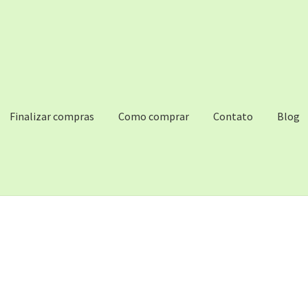
Finalizar compras
Como comprar
Contato
Blog
DIO DE FERIADO DE FINAL DE ANO
Como comprar
Contact
Cont
de Desejos
Mandioca fresca descascada congelada 800g
Tabela de envio
Loja
Minha conta
Carrinho
Finalizar compras
Rec