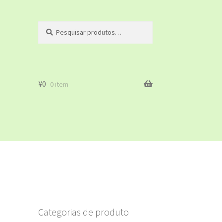
Pesquisar
Pesquisar
por:
¥
0
0 item
ato
eitas
Categorias de produto