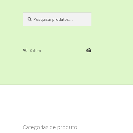
Pesquisar
Pesquisar
por:
¥
0
0 item
ato
eitas
Categorias de produto