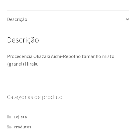
Portfolio
Descrição
Sobre a Empresa
Tabela de envio
Descrição
Loja
Procedencia Okazaki Aichi-Repolho tamanho misto
(granel) Hiraku
Organic
Minha conta
Categorias de produto
Carrinho
Finalizar compras
Lojista
Produtos
Receitas