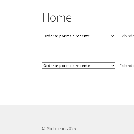
Home
Exibind
Exibind
© Midorikin 2026