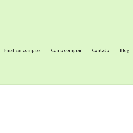
Finalizar compras
Como comprar
Contato
Blog
DIO DE FERIADO DE FINAL DE ANO
Como comprar
Contact
Cont
de Desejos
Mandioca fresca descascada congelada 800g
Tabela de envio
Loja
Minha conta
Carrinho
Finalizar compras
Rec